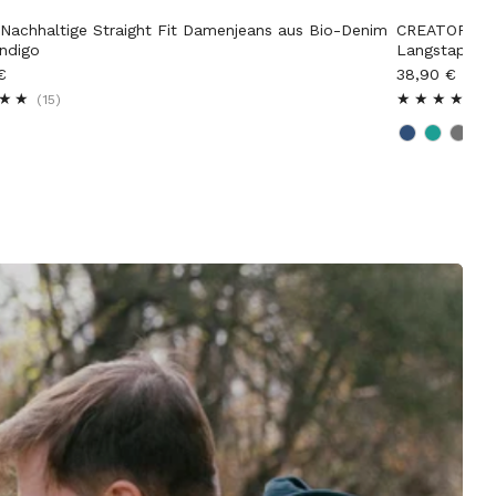
Nachhaltige Straight Fit Damenjeans aus Bio-Denim
CREATOR | Pr
Indigo
Langstapelb
€
38,90 €
15
(15)
(