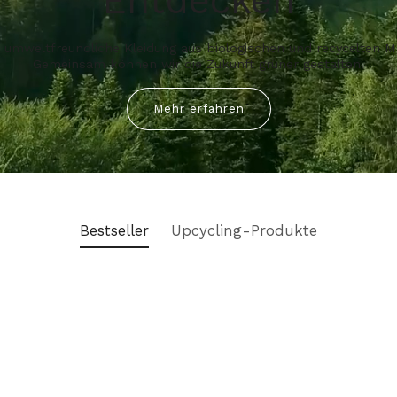
Entdecken
umweltfreundliche Kleidung aus biologischen und recycelten Ma
Gemeinsam können wir die Zukunft grüner gestalten.
Mehr erfahren
Bestseller
Upcycling-Produkte